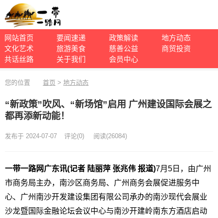
网站首页
要闻速递
政策解读
地方动态
文化艺术
旅游美食
慈善公益
商贸投资
共话丝路
关于我们
会员中心
您的位置
首页
>
地方动态
“新政策”吹风、“新场馆”启用 广州建设国际会展之
都再添新动能！
发布于 2024-07-07
评论(
0)
阅读
(
26084)
一带一路网广东讯(记者 陆丽萍 张兆伟 报道)
7月5日，由广州
市商务局主办，南沙区商务局、广州商务会展促进服务中
心、广州南沙开发建设集团有限公司承办的南沙现代会展业
沙龙暨国际金融论坛会议中心与南沙开建岭南东方酒店启动