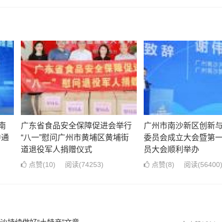
南
广东省食品安全保障促进会举行
广州市南沙新区创新
中通
“八一”慰问广州市黄埔区黄埔街
委员会成立大会暨第
道退役军人捐赠仪式
员大会顺利举办
点赞(
10
)
阅读
(74253)
点赞(
8
)
阅读
(56400