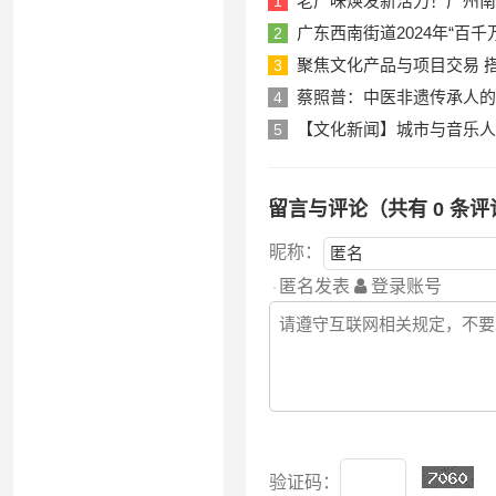
老广味焕发新活力！广州南
1
广东西南街道2024年“百
2
聚焦文化产品与项目交易 
3
蔡照普：中医非遗传承人的
4
【文化新闻】城市与音乐人
5
留言与评论（共有
0
条评
昵称：
匿名发表
登录账号
验证码：