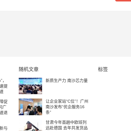
随机文章
标签
”，
新质生产力 南沙芯力量
速提
道
让企业家站“C位”！广州
障促
南沙发布“优企服务16
问广
条”
道退
甘肃今年首趟中欧班列
远赴德国 去年共发货品
新与