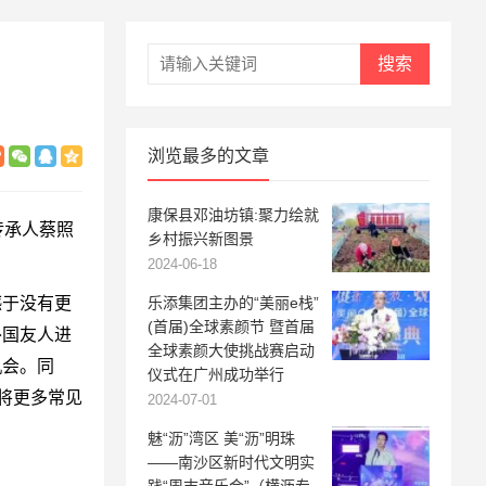
搜索
浏览最多的文章
康保县邓油坊镇:聚力绘就
传承人蔡照
乡村振兴新图景
2024-06-18
于没有更
乐添集团主办的“美丽e栈”
(首届)全球素颜节 暨首届
外国友人进
全球素颜大使挑战赛启动
机会。同
仪式在广州成功举行
将更多常见
2024-07-01
魅“沥”湾区 美“沥”明珠
——南沙区新时代文明实