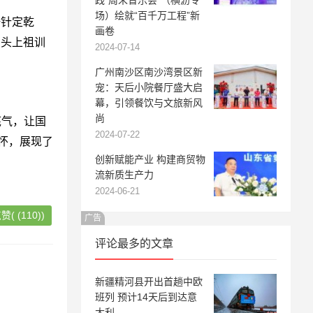
践“周末音乐会”（横沥专
场）绘就“百千万工程”新
一针定乾
画卷
到头上祖训
2024-07-14
广州南沙区南沙湾景区新
宠：天后小院餐厅盛大启
幕，引领餐饮与文旅新风
尚
气，让国
2024-07-22
怀，展现了
创新赋能产业 构建商贸物
流新质生产力
2024-06-21
赞(
(
110)
)
广告
评论最多的文章
新疆精河县开出首趟中欧
班列 预计14天后到达意
大利