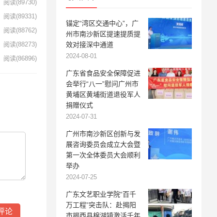
阅读
(89730)
阅读
(89331)
锚定“湾区交通中心”，广
阅读
(88762)
州市南沙新区提速提质提
效对接深中通道
阅读
(88273)
2024-08-01
阅读
(86896)
广东省食品安全保障促进
会举行“八一”慰问广州市
黄埔区黄埔街道退役军人
捐赠仪式
2024-07-31
广州市南沙新区创新与发
展咨询委员会成立大会暨
第一次全体委员大会顺利
举办
2024-07-25
广东文艺职业学院“百千
万工程”突击队：赴揭阳
市揭西县棉湖镇激活千年