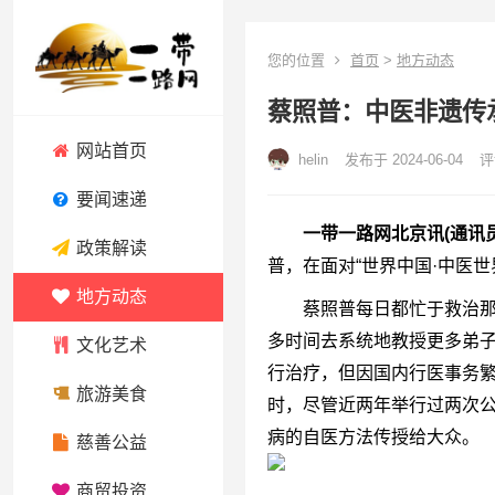
您的位置
首页
>
地方动态
蔡照普：中医非遗传
网站首页
helin
发布于 2024-06-04
评
要闻速递
一带一路网北京讯(通讯员 
政策解读
普，在面对“世界中国·中医
地方动态
蔡照普每日都忙于救治那些
多时间去系统地教授更多弟
文化艺术
行治疗，但因国内行医事务
旅游美食
时，尽管近两年举行过两次公
病的自医方法传授给大众。
慈善公益
商贸投资