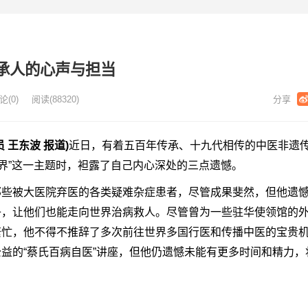
承人的心声与担当
论(
0)
阅读
(
88320)
王东波 报道)
近日，有着五百年传承、十九代相传的中医非遗
世界”这一主题时，袒露了自己内心深处的三点遗憾。
被大医院弃医的各类疑难杂症患者，尽管成果斐然，但他遗憾
子，让他们也能走向世界治病救人。尽管曾为一些驻华使领馆的
繁忙，他不得不推辞了多次前往世界多国行医和传播中医的宝贵
益的“蔡氏百病自医”讲座，但他仍遗憾未能有更多时间和精力，