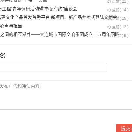
沙持续做好“土特产”文章
点赞(
21
)
千万工程”青年调研活动暨“书记有约”座谈会
点赞(
14
)
搭建文化产品首发首秀平台 新项目、新产品井喷式登陆文博会
点赞(
15
)
心声与担当
点赞(
12
)
之间的相互滋养——大连城市国际交响乐团成立十五周年回眸
点赞(
9
)
论）