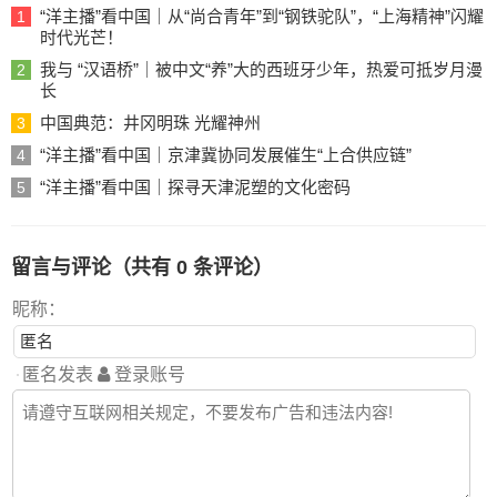
“洋主播”看中国｜从“尚合青年”到“钢铁驼队”，“上海精神”闪耀
1
时代光芒！
我与 “汉语桥”｜被中文“养”大的西班牙少年，热爱可抵岁月漫
2
长
中国典范：井冈明珠 光耀神州
3
“洋主播”看中国｜京津冀协同发展催生“上合供应链”
4
“洋主播”看中国｜探寻天津泥塑的文化密码
5
留言与评论（共有
0
条评论）
昵称：
匿名发表
登录账号