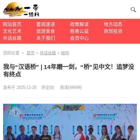
网站首页
要闻速递
政策解读
地方动态
文化艺术
旅游美食
慈善公益
商贸投资
共话丝路
关于我们
会员中心
您的位置
首页
>
共话丝路
>
城市
我与“汉语桥” | 14年磨一剑，“桥”见中文！追梦没
有终点
发布于 2025-11-20
评论(
0)
阅读
(
44699)