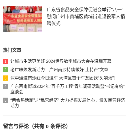
广东省食品安全保障促进会举行“八一”
慰问广州市黄埔区黄埔街道退役军人捐
赠仪式
热门文章
让城市生活更美好 2024世界数字城市大会在深圳开幕
1
老广味焕发新活力！广州南沙持续做好“土特产”文章
2
深中通道南沙线今日通车 大湾区首个车友团饮“头啖汤”！
3
广东西南街道2024年“百千万工程”青年调研活动暨“书记有约”
4
座谈会
“两会热话题”之“民营经济” 大力提振发展信心，激发民营经济
5
活力
留言与评论（共有
0
条评论）