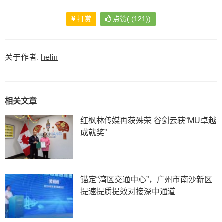
章
打赏
点赞(
(
121)
)
导
航
关于作者:
helin
相关文章
红枫林传媒再获殊荣 谷剑云获“MU卓越
成就奖”
锚定“湾区交通中心”，广州市南沙新区
提速提质提效对接深中通道