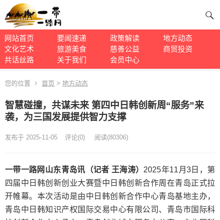
网站首页
要闻速递
政策解读
地方动态
文化艺术
旅游美食
慈善公益
商贸投资
共话丝路
关于我们
会员中心
您的位置
首页
>
地方动态
智慧碰撞，共谋未来 第四中日韩创新周“服务”来
袭，为三国发展提供智力支撑
发布于 2025-11-05
评论(
0)
阅读
(
80306)
一带一路网山东青岛讯（记者 王海涛）
2025年11月3日，第
四届中日韩创新创业大赛暨中日韩创新合作周在青岛正式拉
开帷幕。本次活动是由中日韩创新合作中心青岛基地主办，
青岛中日韩知识产权国际交易中心有限公司、青岛市国际科